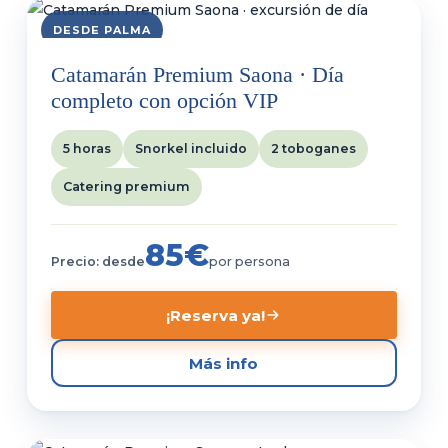
DESDE PALMA
Catamarán Premium Saona · Día
completo con opción VIP
5 horas
Snorkel incluido
2 toboganes
Catering premium
85€
Precio: desde
por persona
¡Reserva ya!
Más info