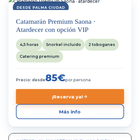
DESDE PALMA CIUDAD
Catamarán Premium Saona ·
Atardecer con opción VIP
4,5 horas
Snorkel incluido
2 toboganes
Catering premium
85€
Precio: desde
por persona
¡Reserva ya!
Más info