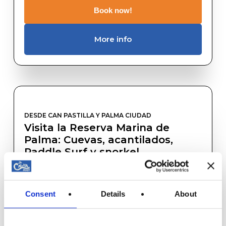
Book now!
More info
DESDE CAN PASTILLA Y PALMA CIUDAD
Visita la Reserva Marina de
Palma: Cuevas, acantilados,
Paddle Surf y snorkel
2,5 horas | 3 horas – Paddle Surf – Material de snorkel
Precio: 39€ por persona
Consent
Details
About
Book now!