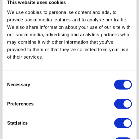
This website uses cookies
More info
We use cookies to personalise content and ads, to
provide social media features and to analyse our traffic.
We also share information about your use of our site with
our social media, advertising and analytics partners who
may combine it with other information that you’ve
provided to them or that they’ve collected from your use
DE CAN PASTILLA
of their services.
Speedboat (waverunner) a
Illetas
2 horas · Snorkel incluído · 1 parada para nadar
Consent
Precio: 45€ por persona
Necessary
Selection
Book now!
Preferences
More info
Statistics