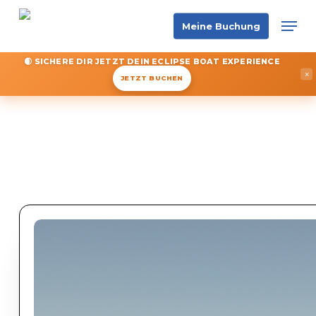
Skip
Men
Meine Buchung
to
main
🌒 SICHERE DIR JETZT DEIN ECLIPSE BOAT EXPERIENCE
content
×
JETZT BUCHEN