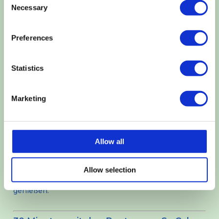
Necessary
Selection
Sant Elm,
ein charmantes Küstendorf, das für
seine entspannte Atmosphäre, sein
türkisfarbenes Wasser und seinen
Preferences
atemberaubenden Blick auf die Insel Sa
Dragonera bekannt ist.
Statistics
Port Andratx,
einer der coolsten Naturhäfen
Mallorcas, ist bekannt für seinen schicken
Marketing
Yachthafen, die Restaurants am Wasser und den
pulsierenden maritimen Lifestyle.
Wenn du dich für einen Fährtransfer auf Mallorca
Allow all
entscheidest, kannst du deine Zeit optimal nutzen
und gleichzeitig eine Panoramafahrt auf dem Meer
Allow selection
zwischen diesen beiden legendären Reisezielen
genießen.