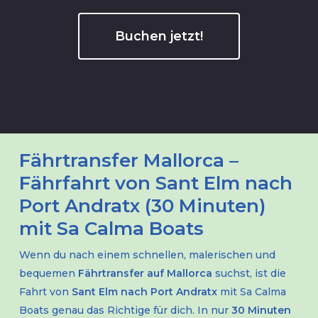
Buchen jetzt!
Fährtransfer Mallorca –
Fährfahrt von Sant Elm nach
Port Andratx (30 Minuten)
mit Sa Calma Boats
Wenn du nach einem schnellen, malerischen und
bequemen
Fährtransfer auf Mallorca
suchst, ist die
Fahrt von
Sant Elm nach Port Andratx
mit Sa Calma
Boats genau das Richtige für dich. In nur
30 Minuten