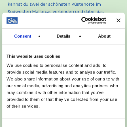
kannst du zwei der schönsten Küstenorte im
Südwesten Mallorcas verbinden und dabei das
Mittelmeer aus einer einzigartigen Perspektive
genießen.
Consent
Details
About
Diese Fährfahrt ist nicht nur ein Transportmittel – sie
ist Teil des Erlebnisses. Anstatt auf kurvigen Straßen
zu fahren, reist du auf dem Meer, umgeben von
This website uses cookies
kristallklarem Wasser, dramatischen
We use cookies to personalise content and ads, to
Küstenausblicken und der friedlichen Atmosphäre,
provide social media features and to analyse our traffic.
die diesen Teil der Insel ausmacht.
We also share information about your use of our site with
our social media, advertising and analytics partners who
Fähre von Sant Elm nach Port Andratx –
may combine it with other information that you’ve
Die beste Verbindung über das Meer im
provided to them or that they’ve collected from your use
Südwesten Mallorcas
of their services.
Dieser 30-minütige Fährtransfer verbindet zwei
wichtige Orte:
Consent