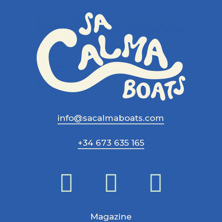
info@sacalmaboats.com
+34 673 635 165
Magazine