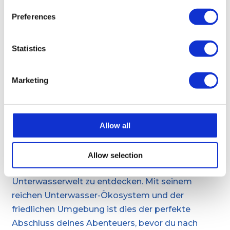
Preferences
Schwimmen und
Statistics
Schnorcheln in
Marketing
unberührten Gewässern
Nach deiner Erkundungstour kannst du in das
Allow all
einladende türkisfarbene Wasser rund um
Dragonera eintauchen. Genieße ein erfrischendes
Bad oder schnapp dir deine
Allow selection
Schnorchelausrüstung, um die lebendige
Unterwasserwelt zu entdecken. Mit seinem
reichen Unterwasser-Ökosystem und der
friedlichen Umgebung ist dies der perfekte
Abschluss deines Abenteuers, bevor du nach