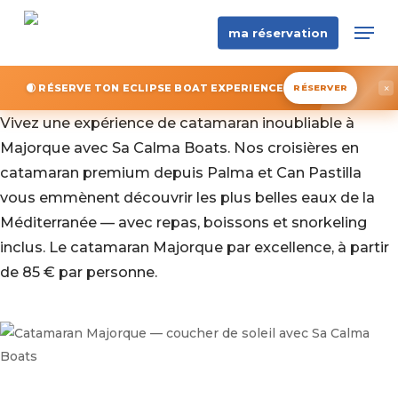
Skip
Men
ma réservation
to
main
content
🌒 RÉSERVE TON ECLIPSE BOAT EXPERIENCE
×
RÉSERVER
Vivez une expérience de catamaran inoubliable à
Majorque avec Sa Calma Boats. Nos croisières en
catamaran premium depuis Palma et Can Pastilla
vous emmènent découvrir les plus belles eaux de la
Méditerranée — avec repas, boissons et snorkeling
inclus. Le catamaran Majorque par excellence, à partir
de 85 € par personne.