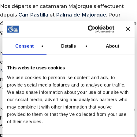
Nos départs en catamaran Majorque s’effectuent
depuis
Can Pastilla
et
Palma de Majorque
. Pour
découvrir d’autres activités nautiques, consultez notre
guide
que faire à Majorque
.
Consent
Details
About
Nos départs en catamaran Majorque s’effectuent
depuis
Can Pastilla
(Marina Portitxol) et
Palma de
This website uses cookies
Majorque
. Pour plus d’activités nautiques, découvrez
We use cookies to personalise content and ads, to
notre guide
que faire à Majorque
avec toutes nos
provide social media features and to analyse our traffic.
sorties en mer.
We also share information about your use of our site with
our social media, advertising and analytics partners who
may combine it with other information that you’ve
Nos catamarans partent depuis
Can Pastilla
(5 min de
provided to them or that they’ve collected from your use
l’aéroport de Palma) et le
centre de Palma
. Accès
of their services.
facile en bus, taxi ou voiture (parking à proximité). Le
point de départ exact vous est communiqué lors de la