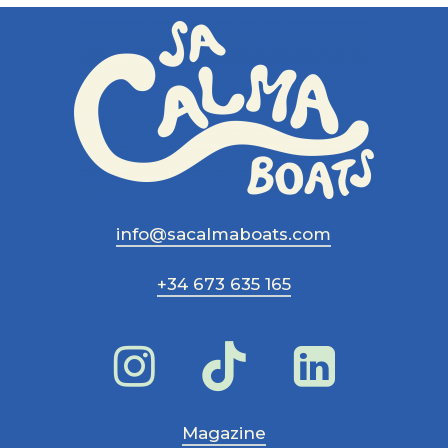
info@sacalmaboats.com
+34 673 635 165
Magazine