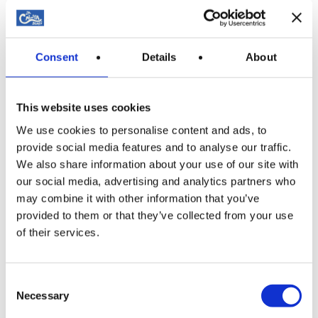
Haben Sie Fragen zu unseren Touren, zur
Verfügbarkeit, zu Gruppenbuchungen oder zu
individuellen Reiserouten? Unser Team hilft Ihnen
Consent
Details
About
gerne, das perfekte Erlebnis zu gestalten. Wir bieten
eine klare Kommunikation, lokales Fachwissen und
flexible Optionen, die auf Ihre Bedürfnisse
This website uses cookies
zugeschnitten sind. Lassen Sie uns wissen, wie wir
We use cookies to personalise content and ads, to
Ihnen helfen können!
provide social media features and to analyse our traffic.
We also share information about your use of our site with
Sie können uns telefonisch, per E-Mail oder über das
our social media, advertising and analytics partners who
untenstehende Kontaktformular erreichen. Wir
may combine it with other information that you’ve
antworten schnell und sprechen fließend Englisch
provided to them or that they’ve collected from your use
und Spanisch.
of their services.
📍 Wo wir tätig sind:
Bucht von Palma
(Can Pastilla, Arenal, Palma
Consent
Necessary
Selection
Stadt)
Port d’Andratx & Sant Elm