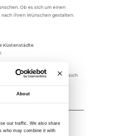
nschen. Ob es sich um einen
nz nach Ihren Wünschen gestalten.
te Küstenstädte
.
.
esten Orten führt, während Sie sich
About
rlebnis
suchen.
llorcas
se our traffic. We also share
ers who may combine it with