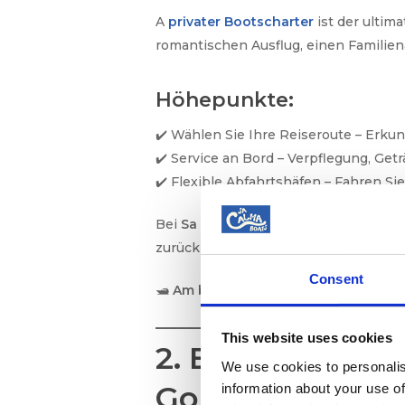
A
privater Bootscharter
ist der ultima
romantischen Ausflug, einen Familien
Höhepunkte:
✔️ Wählen Sie Ihre Reiseroute – Erku
✔️ Service an Bord – Verpflegung, Get
✔️ Flexible Abfahrtshäfen – Fahren Si
Bei
Sa Calma Boats
umfasst unser pri
zurücklehnen und die Fahrt genießen
Consent
🛥
Am besten geeignet für:
Familien, 
This website uses cookies
2. Bootsfahrte
We use cookies to personalis
Goldene Stunde
information about your use of