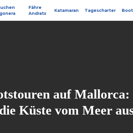
suchen
Fähre
Katamaran
Tagescharter
Boot
gonera
Andratx
otstouren auf Mallorca:
die Küste vom Meer au