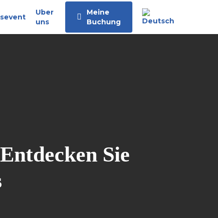
Uber
Meine
sevent
uns
Buchung
 Entdecken Sie
s