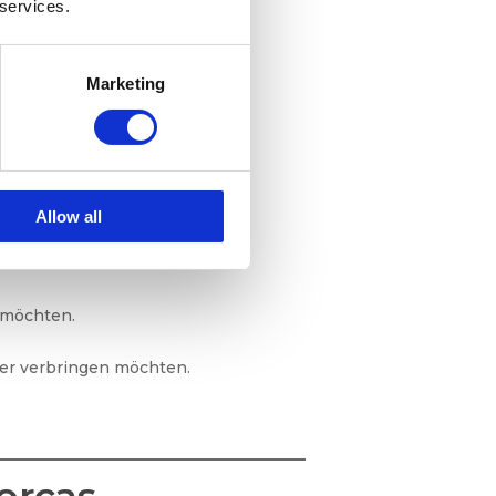
 services.
 Erlebnis
. Eine
Bootstour zum
els, die sich auf dem Wasser
Marketing
alma
.
Allow all
 möchten.
ser verbringen möchten.