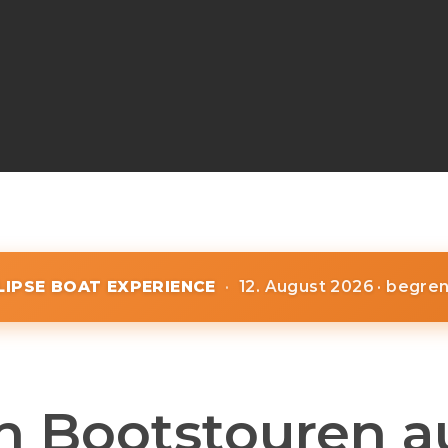
CLIPSE BOAT EXPERIENCE
·
12. August 2026 · begre
n Bootstouren a