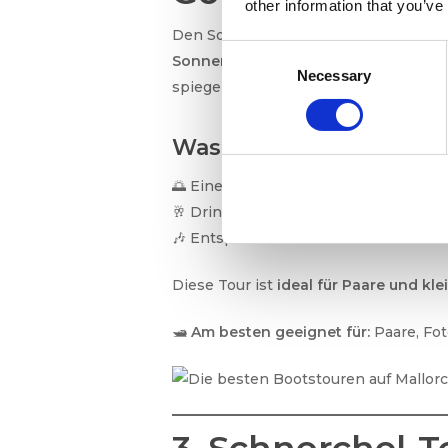
other information that you’ve
Den Sonnenuntergang über dem Mitte
Consent
Sonnenuntergang
ist perfekt für al
Necessary
Selection
spiegeln, genießen möchten.
Was Sie erwarten könne
🌅 Eine malerische Kreuzfahrt entlan
🥂 Drinks an Bord – Genießen Sie ein
🎶 Entspannende Musik und eine ruh
Diese Tour ist
ideal für Paare und kl
🛥
Am besten geeignet für:
Paare, Fot