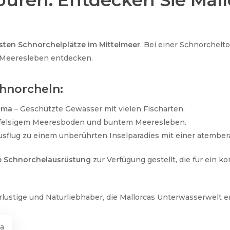
ouren: Entdecken Sie Mall
esten Schnorchelplätze im Mittelmeer
. Bei einer Schnorchelto
 Meeresleben entdecken.
hnorcheln:
lma
– Geschützte Gewässer mit vielen Fischarten.
t felsigem Meeresboden und buntem Meeresleben.
usflug zu einem unberührten Inselparadies mit einer atembe
 Schnorchelausrüstung
zur Verfügung gestellt, die für ein k
lustige und Naturliebhaber, die Mallorcas Unterwasserwelt 
ca