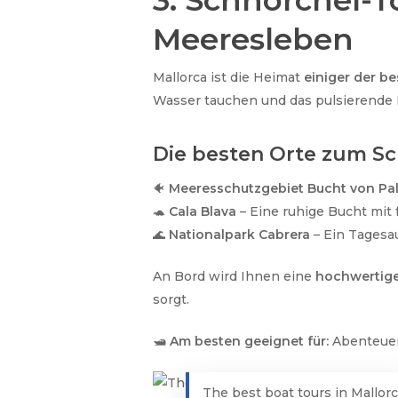
3. Schnorchel-T
Meeresleben
Mallorca ist die Heimat
einiger der b
Wasser tauchen und das pulsierende
Die besten Orte zum Sc
🐠
Meeresschutzgebiet Bucht von Pa
🐢
Cala Blava
– Eine ruhige Bucht mi
🌊
Nationalpark Cabrera
– Ein Tagesa
An Bord wird Ihnen eine
hochwertige
sorgt.
🛥
Am besten geeignet für:
Abenteuer
The best boat tours in Mallor