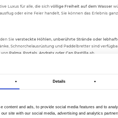
tive Luxus für alle, die sich
völlige Freiheit auf dem Wasser
wü
ausflug oder eine Feier handelt, Sie können das Erlebnis ga
nden Sie
versteckte Höhlen, unberührte Strände oder lebhaf
ränke, Schnorchelausrüstung und Paddelbretter sind verfügbar
e von
Palma, Portals, Andratx oder Can Pastilla
ab.
vater Charter einen professionellen Kapitän, der Sie zu den b
.
Details
Paare und kleine Gruppen, die ein
individuelles und intimes E
n bei Sonnenuntergang: Ma
e content and ads, to provide social media features and to analy
 auf See
 our site with our social media, advertising and analytics partn