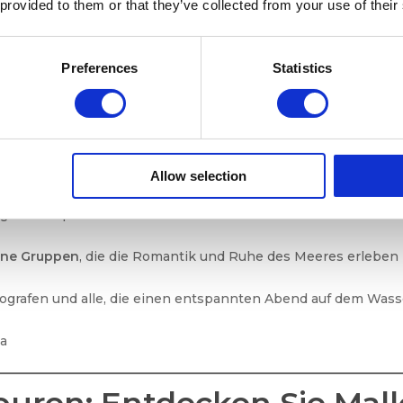
 provided to them or that they’ve collected from your use of their
lmeer von einem Boot aus zu beobachten, ist ein
magisches
le, die sich entspannen und die spektakulären Farben des Himm
Preferences
Statistics
n:
g der Küste, vorbei an Wahrzeichen wie der
Kathedrale von P
Allow selection
 Glas
Cava, Wein oder Cocktails
.
ige Atmosphäre.
eine Gruppen
, die die Romantik und Ruhe des Meeres erleben
ografen und alle, die einen entspannten Abend auf dem Was