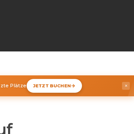
nzte Plätze
JETZT BUCHEN
×
uf