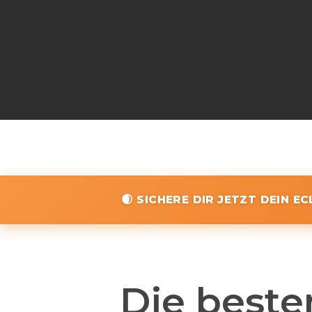
🌒 SICHERE DIR JETZT DEIN E
Die beste