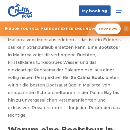
Skip
Men
My booking
to
Close
main
Menu
content
🌒 BOOK YOUR ECLIPSE BOAT EXPERIENCE NOW
×
BOOK NOW
Mallorca vom Meer aus erleben — das ist ein Erlebnis,
das kein Strandurlaub ersetzen kann. Eine
Bootstour
in Mallorca
zeigt dir verborgene Buchten,
kristallklares türkisblaues Wasser und das
einzigartige Panorama der Baleareninsel aus einer
völlig neuen Perspektive. Bei
Sa Calma Boats
bieten
wir dir die besten Bootsausflüge in Mallorca: von
entspannten Schnorcheltouren in der Palma Bay bis
hin zu unvergesslichen Katamaranfahrten und
exklusiven Privatchartern — für jeden Reisenden das
Richtige.
Warum eine Bootstour in