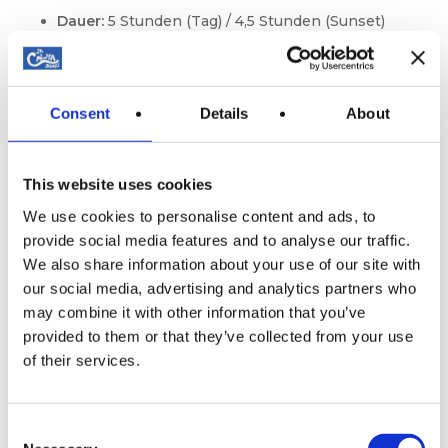
Dauer:
5 Stunden (Tag) / 4,5 Stunden (Sunset)
Preis:
ab 85 € / Person
Abfahrt:
Palma oder Can Pastilla
Consent
Details
About
🏝️ Dragonera Island — Ganztag ab 39 €
Das Highlight für Naturliebhaber: Eine 6-stündige
This website uses cookies
Bootstour zum Naturpark Dragonera. Mit
Nationalpark-Eintritt, frischem Mittagessen und
We use cookies to personalise content and ads, to
Schnorcheln in unberührten Gewässern.
provide social media features and to analyse our traffic.
We also share information about your use of our site with
Dauer:
6 Stunden
our social media, advertising and analytics partners who
Preis:
ab 39 € / Person
may combine it with other information that you’ve
provided to them or that they’ve collected from your use
Abfahrt:
Port d’Andratx
of their services.
🍕 Sunset Pizza Boat Andratx — 3,5 Stunden ab 49
€
Consent