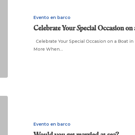
Your
Special
Occasion
Evento en barco
on
Celebrate Your Special Occasion on 
a
Boat
Celebrate Your Special Occasion on a Boat in 
in
More When…
Mallorca
Would
you
get
married
Evento en barco
at