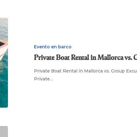
Private
Boat
Rental
in
Evento en barco
Mallorca
Private Boat Rental in Mallorca vs.
vs.
Group
Private Boat Rental in Mallorca vs. Group Exc
Excursion
Private…
Celebrate