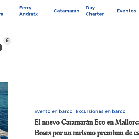
Ferry
Day
Catamarán
Eventos
ra
Andratx
Charter
6
o
El
nuevo
Catamarán
Eco
Evento en barco
Excursiones en barco
en
El nuevo Catamarán Eco en Mallorca
Mallorca:
Boats por un turismo premium de c
la