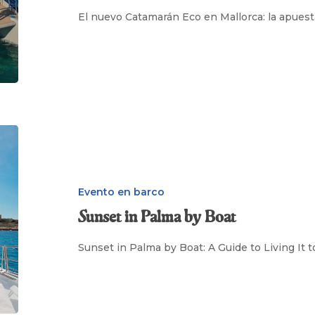
apuesta
El nuevo Catamarán Eco en Mallorca: la apues
de
Sa
Calma
Boats
por
un
Sunset
turismo
in
premium
Palma
de
by
calidad
Evento en barco
Boat
Sunset in Palma by Boat
Sunset in Palma by Boat: A Guide to Living It 