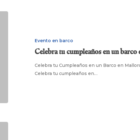
Celebra
tu
cumpleaños
en
Evento en barco
un
Celebra tu cumpleaños en un barco 
barco
en
Celebra tu Cumpleaños en un Barco en Mallorc
Mallorca
Celebra tu cumpleaños en…
Excursiones
en