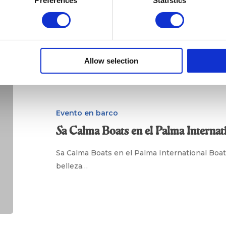
Preferences
Statistics
barco
Allow selection
Sa
Calma
Boats
en
Evento en barco
el
Sa Calma Boats en el Palma Interna
Palma
International
Sa Calma Boats en el Palma International Bo
Boat
belleza…
Show
2025