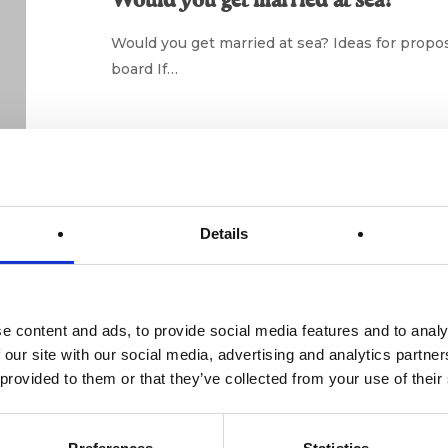
Would you get married at sea?
sea?
Would you get married at sea? Ideas for propo
board If…
Details
Cosas
que
solo
entiendes
Evento en barco
e content and ads, to provide social media features and to analy
después
Cosas que solo entiendes después d
 our site with our social media, advertising and analytics partn
de
 provided to them or that they’ve collected from your use of their
una
Cosas que solo entiendes después de una exc
excursión
vida…
en