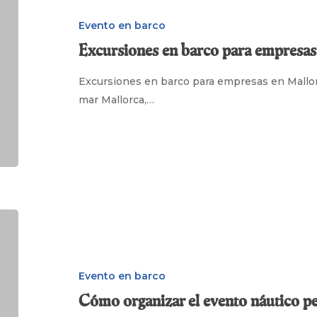
barco
para
Evento en barco
empresas
Excursiones en barco para empresas
en
Mallorca
Excursiones en barco para empresas en Mallor
mar Mallorca,…
Cómo
organizar
el
evento
Evento en barco
náutico
Cómo organizar el evento náutico pe
perfecto