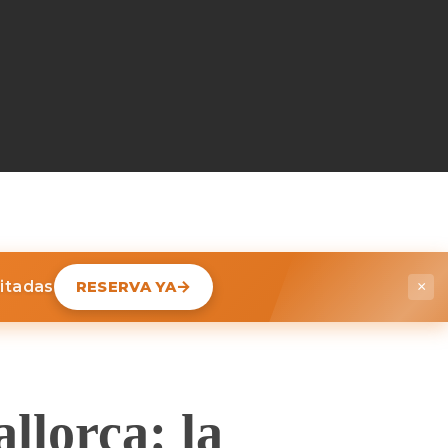
mitadas
RESERVA YA
×
lorca: la