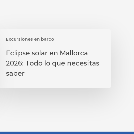
Excursiones en barco
clipse
Eclipse solar en Mallorca
olar
2026: Todo lo que necesitas
n
allorca
saber
026:
odo
o
ue
ecesitas
aber