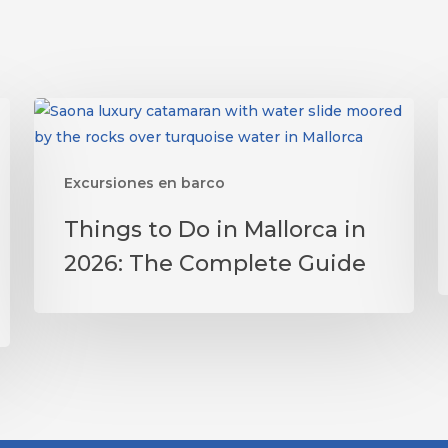
E
Excursiones en barco
s
Things
e
Things to Do in Mallorca in
to
M
2026: The Complete Guide
Do
2
in
T
Mallorca
l
in
q
2026:
n
The
s
Complete