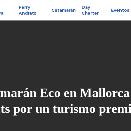
Ferry
Day
Catamarán
Eventos
ra
Andratx
Charter
marán Eco en Mallorca:
ts por un turismo premi