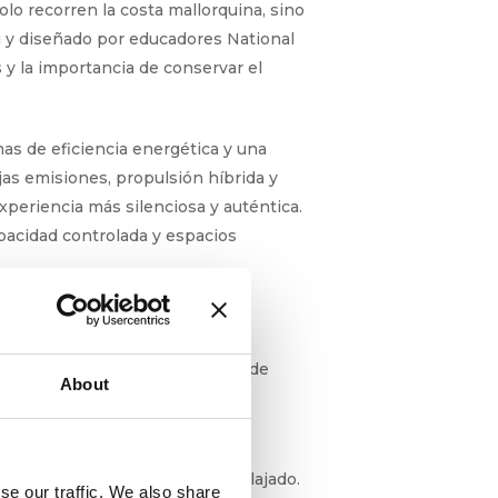
lo recorren la costa mallorquina, sino
i y diseñado por educadores National
 y la importancia de conservar el
as de eficiencia energética y una
as emisiones, propulsión híbrida y
xperiencia más silenciosa y auténtica.
pacidad controlada y espacios
s formas de disfrutar del mar y de
About
d.
ción en un ambiente social y relajado.
se our traffic. We also share