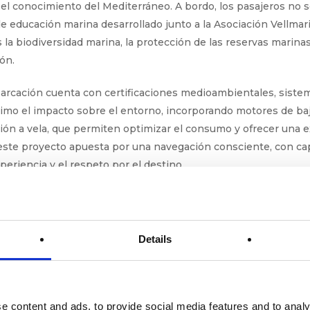
el conocimiento del Mediterráneo. A bordo, los pasajeros no so
e educación marina desarrollado junto a la Asociación Vellmar
 la biodiversidad marina, la protección de las reservas marinas
ón.
arcación cuenta con certificaciones medioambientales, sistem
ximo el impacto sobre el entorno, incorporando motores de baj
ión a vela, que permiten optimizar el consumo y ofrecer una e
este proyecto apuesta por una navegación consciente, con ca
xperiencia y el respeto por el destino.
zonas claramente diferenciadas, pensadas para ofrecer distinta
Details
n la cubierta superior, pensada para el descanso y la privacida
con mesas y servicio a bordo, ideal para disfrutar de la navega
e content and ads, to provide social media features and to analy