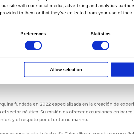
bierta, en contacto directo con el mar
 our site with our social media, advertising and analytics partn
 provided to them or that they’ve collected from your use of their
vegación de forma relajada, exclusiva y sin aglomeraciones, a
icidad del lugar que visita.
Preferences
Statistics
ats refuerza su apuesta por un modelo turístico responsable 
dores que lideran la evolución del turismo náutico en el Med
onciencia ambiental y excelencia en la experiencia, y que invit
verdad.
Allow selection
quina fundada en 2022 especializada en la creación de experi
l sector náutico. Su misión es ofrecer excursiones en barco y
onfort y el respeto por el entorno marino.
peraciones hasta la fecha, Sa Calma Boats cuenta con una flota