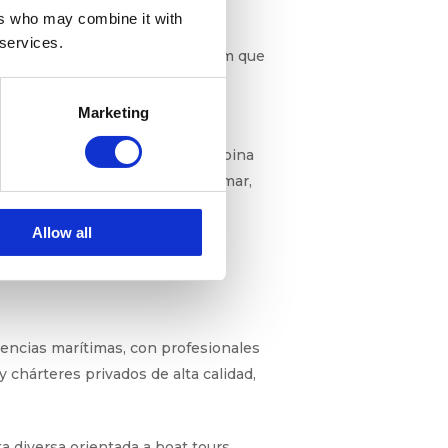
ers who may combine it with
 services.
lineándose con un turismo premium que
Marketing
y de alto valor añadido,
iterráneo. Un proyecto que combina
a a descubrir Mallorca desde el mar,
Allow all
encias marítimas, con profesionales
 chárteres privados de alta calidad,
 diversa orientada a boat tours,