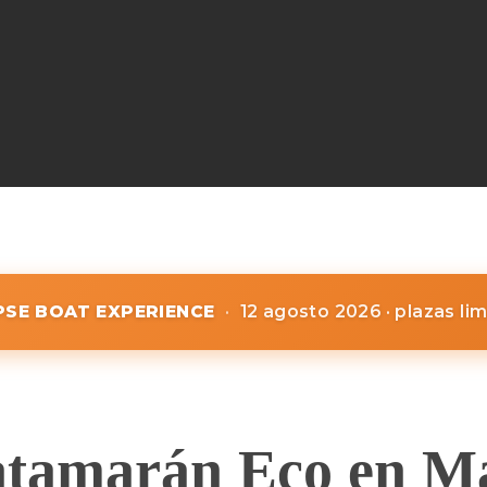
IPSE BOAT EXPERIENCE
·
12 agosto 2026 · plazas li
tamarán Eco en Mal