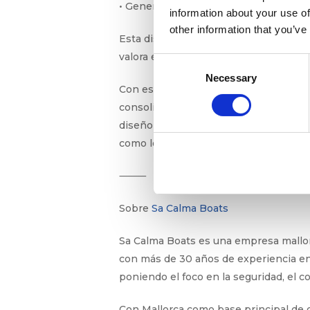
• General Access: una zona cómoda y a
information about your use of
other information that you’ve
Esta distribución permite vivir la na
valora el tiempo, el espacio y la autent
Consent
Necessary
Selection
Con este nuevo catamarán, Sa Calma Bo
consolidándose como uno de los opera
diseño local, construcción nacional, c
como lo hacen quienes la conocen de 
⸻
Sobre
Sa Calma Boats
Sa Calma Boats es una empresa mallor
con más de 30 años de experiencia en e
poniendo el foco en la seguridad, el c
Con Mallorca como base principal de o