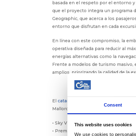
basada en el respeto por el entorno y 
que el proyecto integra un programa d
Geographic, que acerca a los pasajeros
entorno que disfrutan en cada excursi
En línea con este compromiso, la emb
operativa diseñada para reducir al má
energías alternativas como la navegac
Frente a modelos de turismo masivo, 
amplios, priorizando la calidad de la e
El
catamarán Saona
se divide en tres 
Consent
Mallorca:
• Sky VIP Lounge: una zona exclusiva e
This website uses cookies
• Premium Terrace: una amplia terraza 
We use cookies to personalis