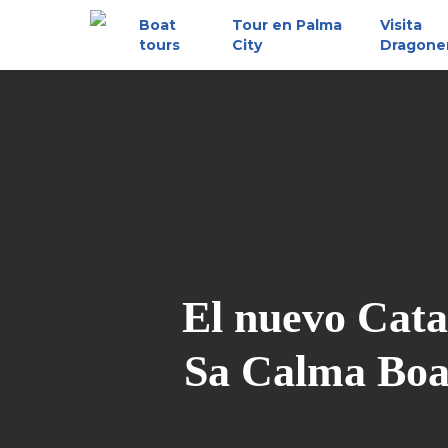
Skip
Boat
Tour en Palma
Visita
to
tours
City
Dragone
main
content
El nuevo Cata
Sa Calma Boa