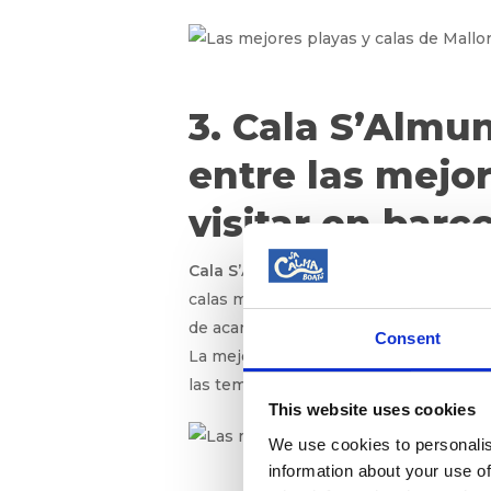
3. Cala S’Almun
entre las mejor
visitar en barc
Cala S’
Almunia, situada en la costa su
calas más grandes de la isla, Cala S’A
de acantilados rocosos y vegetación me
Consent
La mejor forma de acceder a esta enca
las temporadas turísticas altas. Naveg
This website uses cookies
We use cookies to personalis
information about your use of