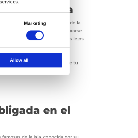
 services.
te vida marina
vibrante vida marina. Esta zona de la
Marketing
ean disfrutar del mar sin aventurarse
ermite descubrir calas escondidas lejos
da una de las cuales ofrece una
Allow all
stas de la costa, lo que hará que tu
bligada en el
 famosas de la isla, conocida por su