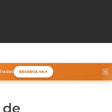
mitadas
RESERVA YA
×
 de