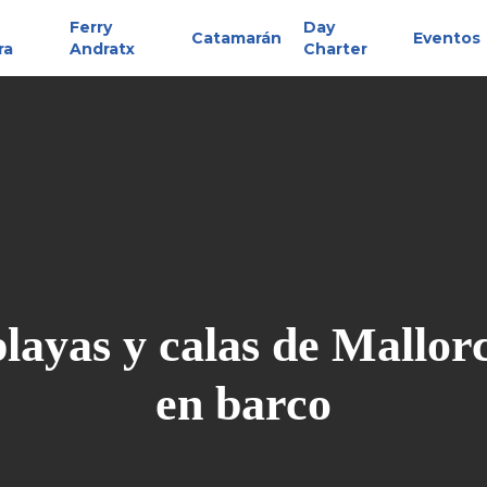
Ferry
Day
Catamarán
Eventos
ra
Andratx
Charter
layas y calas de Mallorc
en barco