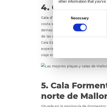
other information that you’ve
4. Cala d’Or: A
Consent
Cala d’Or
es una de las regiones más p
Necessary
Selection
costa sureste presenta una serie de p
demasiado lejos de la civilización. Aun
de las multitudes.
Cala Esmeralda, Cala Gran y Cala Ferre
experiencia única. Desde el mar, podrá
viaje en barco sea aún más memorabl
5. Cala Forment
norte de Mallo
Situada en la península de Formentor,