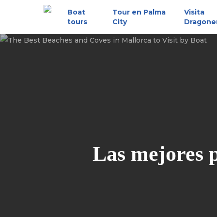
Skip
Boat
Tour en Palma
Visita
to
tours
City
Dragone
main
content
Las mejores p