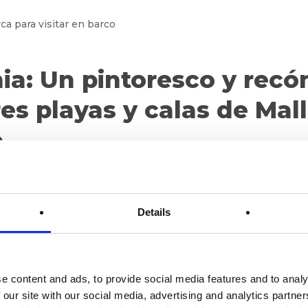
ia: Un pintoresco y recó
es playas y calas de Mal
o
reste de Mallorca, es una pequeña y pintoresca cala que ofrece 
lmunia mantiene un encanto rústico, con aguas tranquilas perfe
diterránea, esta cala es ideal para quienes buscan intimidad y
Details
ntadora cala es en barco, ya que el acceso por tierra puede s
a hasta Cala S’Almunia y experimenta su belleza intacta y su tr
e content and ads, to provide social media features and to analy
 our site with our social media, advertising and analytics partn