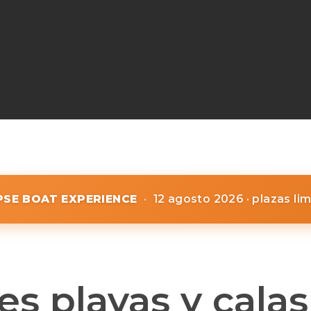
IPSE BOAT EXPERIENCE
·
12 agosto 2026 · plazas li
es playas y calas