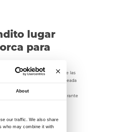
ndito lugar
lorca para
paz y serenidad. A diferencia de las
ctas para practicar snorkel. Rodeada
 belleza natural.
About
er complicado, especialmente durante
anquilidad desde el agua.
se our traffic. We also share
ers who may combine it with