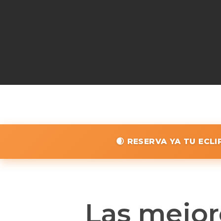
🌒 RESERVA YA TU ECL
Las mejor