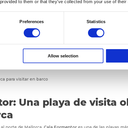
 provided to them or that they’ve collected from your use of their
guas cristalinas y vibran
opulares de Mallorca, conocida por sus aguas cristalinas y su 
Preferences
Statistics
equeñas calas de aguas turquesas, perfectas para quienes des
que Cala d’Or es accesible por tierra, explorarla en barco te p
ra son sólo algunas de las impresionantes calas de la zona, ca
Allow selection
s admirar las pintorescas villas blancas y las impresionantes vi
e.
or: Una playa de visita o
rca
 al norte de Mallorca,
Cala Formentor
es una de las playas más