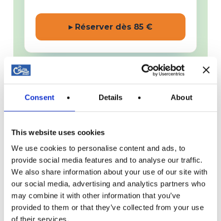
▸ Réserver dès 85 €
49€
PORT ANDRATX
Consent
Details
About
🍕 Coucher de soleil + pizza à
Andratx – Dragonera
This website uses cookies
3,5 heures au départ de Port Andratx
en longeant l’île de Dragonera, avec
We use cookies to personalise content and ads, to
un arrêt snorkeling de 40 min dans
provide social media features and to analyse our traffic.
une crique et une pizza artisanale
We also share information about your use of our site with
préparée à bord. L’option la plus
our social media, advertising and analytics partners who
gourmande, au départ du sud-ouest
may combine it with other information that you’ve
de l’île.
provided to them or that they’ve collected from your use
of their services.