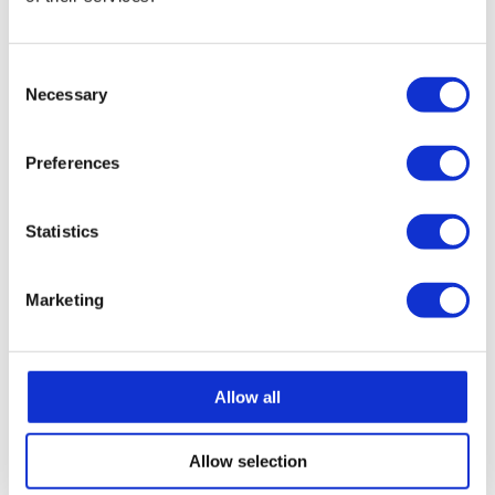
Durée :
3,5 h ·
Départ :
Port Andratx ·
Consent
Comprend :
pizza + 1 boisson +
Necessary
Selection
snorkeling
Preferences
▸ Réserver pour 49 €
Statistics
Marketing
Pourquoi le vivre au
coucher du soleil
Allow all
Parce qu’à cette heure-là, Majorque
devient une autre île. La chaleur de
Allow selection
midi s’en va et une brise douce arrive.