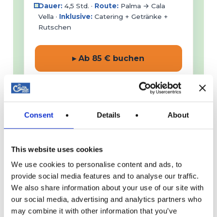
Dauer:
4,5 Std. ·
Route:
Palma → Cala
Vella ·
Inklusive:
Catering + Getränke +
Rutschen
▸ Ab 85 € buchen
49€
PORT ANDRATX
Consent
Details
About
🍕 Sonnenuntergang + Pizza in
Andratx – Dragonera
This website uses cookies
3,5 Stunden ab Port Andratx entlang
We use cookies to personalise content and ads, to
der Insel Dragonera, mit einem 40-
provide social media features and to analyse our traffic.
minütigen Schnorchelstopp in einer
We also share information about your use of our site with
Bucht und frisch zubereiteter,
our social media, advertising and analytics partners who
handgemachter Pizza an Bord. Die
may combine it with other information that you’ve