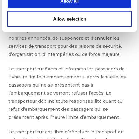
Allow all
numérique sur le site web du
transporteur
(https://www.sacalmaboats.com/)
.
Allow selection
Le transporteur se réserve le droit de modifier les
horaires annoncés, de suspendre et d’annuler les
services de transport pour des raisons de sécurité,
d’organisation, d’intempéries ou de force majeure.
Le transporteur fixera et informera les passagers de
l' »heure limite d’embarquement », après laquelle les
passagers qui ne se présentent pas à
l’embarquement se verront refuser l’accès. Le
transporteur décline toute responsabilité quant au
refus d’embarquement des passagers qui se
présentent après l’heure limite d’embarquement.
Le transporteur est libre d’effectuer le transport en