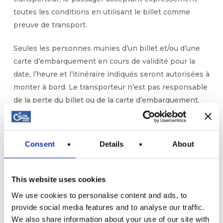
toutes les conditions en utilisant le billet comme
preuve de transport.
Seules les personnes munies d’un billet et/ou d’une
carte d’embarquement en cours de validité pour la
date, l’heure et l’itinéraire indiqués seront autorisées à
monter à bord. Le transporteur n’est pas responsable
de la perte du billet ou de la carte d’embarquement.
Les passagers sont tenus de conserver ces
documents pendant toute la durée du voyage. Pour
toute réclamation, le passager doit présenter une
Consent
Details
About
copie du billet et de la carte d’embarquement, faute
de quoi la réclamation ne pourra être traitée.
This website uses cookies
Le transporteur offre le transport de passagers selon
We use cookies to personalise content and ads, to
ses tarifs généraux, promotionnels et/ou spéciaux, qui
provide social media features and to analyse our traffic.
sont dûment publiés dans tous les points de vente
We also share information about your use of our site with