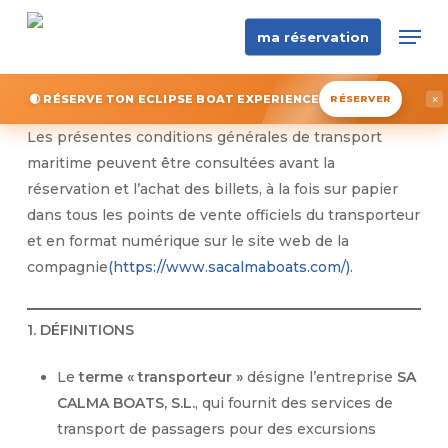
Skip
Men
ma réservation
to
main
content
🌒 RÉSERVE TON ECLIPSE BOAT EXPERIENCE
×
RÉSERVER
Les présentes conditions générales de transport
maritime peuvent être consultées avant la
réservation et l’achat des billets, à la fois sur papier
dans tous les points de vente officiels du transporteur
et en format numérique sur le site web de la
compagnie
(https://www.sacalmaboats.com/).
1. DÉFINITIONS
Le
terme « transporteur »
désigne l’entreprise
SA
CALMA BOATS, S.L.
, qui fournit des services de
transport de passagers pour des excursions