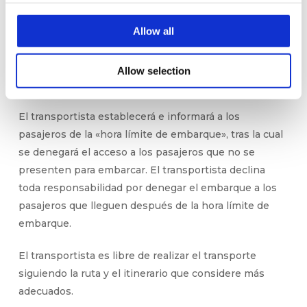
El transportista se reserva el derecho a modificar los
Allow all
horarios anunciados o a suspender y cancelar los
servicios de transporte por razones de seguridad,
Allow selection
organización, meteorológicas o de fuerza mayor.
El transportista establecerá e informará a los
pasajeros de la «hora límite de embarque», tras la cual
se denegará el acceso a los pasajeros que no se
presenten para embarcar. El transportista declina
toda responsabilidad por denegar el embarque a los
pasajeros que lleguen después de la hora límite de
embarque.
El transportista es libre de realizar el transporte
siguiendo la ruta y el itinerario que considere más
adecuados.