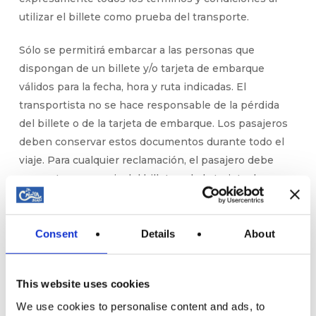
utilizar el billete como prueba del transporte.
Sólo se permitirá embarcar a las personas que
dispongan de un billete y/o tarjeta de embarque
válidos para la fecha, hora y ruta indicadas. El
transportista no se hace responsable de la pérdida
del billete o de la tarjeta de embarque. Los pasajeros
deben conservar estos documentos durante todo el
viaje. Para cualquier reclamación, el pasajero debe
presentar una copia del billete y de la tarjeta de
embarque; de lo contrario, no se podrá tramitar la
reclamación.
Consent
Details
About
El transportista ofrece transporte de pasajeros sujeto
a sus tarifas generales, promocionales y/o especiales,
This website uses cookies
que están debidamente publicadas en todos los
puntos de venta oficiales y en el sitio web de la
We use cookies to personalise content and ads, to