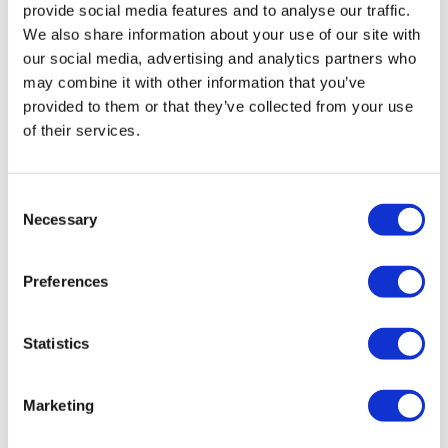
empresa. La compañía se reserva el derecho a
provide social media features and to analyse our traffic.
modificar estas tarifas sin previo aviso.
We also share information about your use of our site with
our social media, advertising and analytics partners who
El transportista no es responsable del robo o la
may combine it with other information that you’ve
provided to them or that they’ve collected from your use
pérdida del equipaje de mano o los efectos
of their services.
personales de los pasajeros.
Los formularios de quejas y sugerencias están
Consent
disponibles en todos los puntos de salida y llegada.
Necessary
Selection
4. HORARIOS, RUTAS, EMBARQUE Y CANCELACIONES
Preferences
Los horarios de salida de cada excursión marítima
están predeterminados y a disposición del público
Statistics
para su consulta previa a la reserva y compra del
billete, tanto en formato papel en los puntos de venta
Marketing
oficiales como en formato digital en la página web de
la compañía
(https://www.sacalmaboats.com/)
.