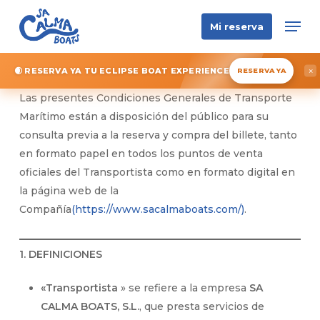
Skip
Men
Mi reserva
to
main
content
🌒 RESERVA YA TU ECLIPSE BOAT EXPERIENCE
×
RESERVA YA
Las presentes Condiciones Generales de Transporte
Marítimo están a disposición del público para su
consulta previa a la reserva y compra del billete, tanto
en formato papel en todos los puntos de venta
oficiales del Transportista como en formato digital en
la página web de la
Compañía
(https://www.sacalmaboats.com/)
.
1. DEFINICIONES
«Transportista
» se refiere a la empresa
SA
CALMA BOATS, S.L.
, que presta servicios de