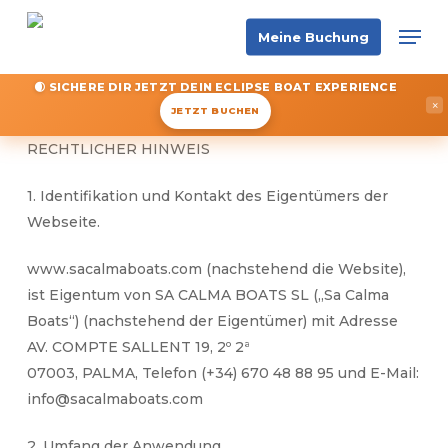
Skip
Men
Meine Buchung
to
main
🌒 SICHERE DIR JETZT DEIN ECLIPSE BOAT EXPERIENCE
content
×
JETZT BUCHEN
RECHTLICHER HINWEIS
1. Identifikation und Kontakt des Eigentümers der
Webseite.
www.sacalmaboats.com (nachstehend die Website),
ist Eigentum von SA CALMA BOATS SL („Sa Calma
Boats“) (nachstehend der Eigentümer) mit Adresse
AV. COMPTE SALLENT 19, 2º 2ª
07003, PALMA, Telefon (+34) 670 48 88 95 und E-Mail:
info@sacalmaboats.com
2. Umfang der Anwendung.