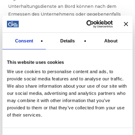
Unterhaltungsdienste an Bord können nach dem
Ermessen des Unternehmens oder gegebenenfalls
eines Unterauftragnehmers angeboten werden. Bei
der Bestimmung der Haupttätigkeit oder der von der
Gesellschaft erbrachten Dienstleistung sind die
Consent
Details
About
Bestimmungen von Artikel 9 Absatz 1 Buchstabe c
des Gesetzes 37/1992 zu berücksichtigen, in dem
festgelegt ist, was als eigenständiger Sektor
This website uses cookies
angesehen wird:
We use cookies to personalise content and ads, to
provide social media features and to analyse our traffic.
(…)
We also share information about your use of our site with
our social media, advertising and analytics partners who
Bei der Definition des Begriffs der Haupttätigkeit und
may combine it with other information that you’ve
möglicher Nebentätigkeiten ist das Urteil des
provided to them or that they’ve collected from your use
Gerichtshofs der Europäischen Gemeinschaften vom
of their services.
22. Oktober 1998 in den verbundenen Rechtssachen
C-308/96 und C-94/97 M(…) und B(…) [1998],